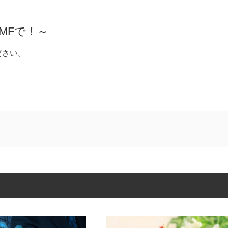
MFで！～
ださい。