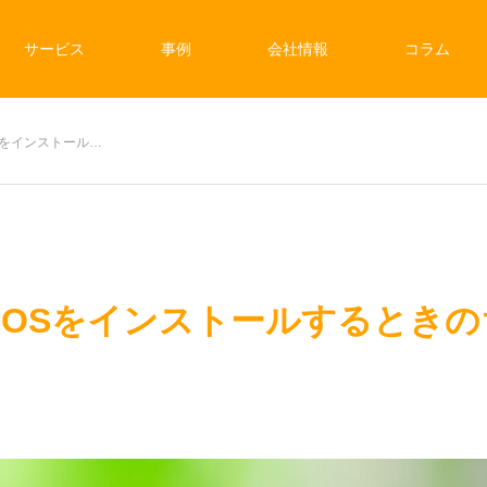
サービス
事例
会社情報
コラム
nにOSをインストール…
ationにOSをインストールする