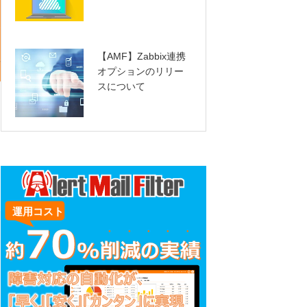
【AMF】Zabbix連携
オプションのリリー
スについて
定
ジ
ま